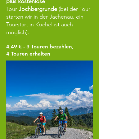
plus
kostenlose
Tour
Jochbergrunde
(bei der Tour
starten wir in der Jachenau, ein
Tourstart in Kochel ist auch
möglich).
4,49 € - 3
Touren bezahlen,
4 Touren erhalten