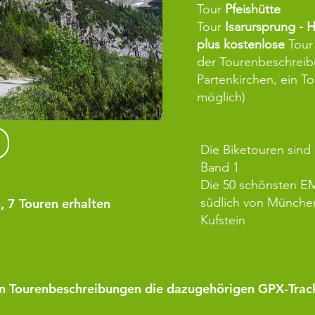
Tour
Pfeishütte
Tour
Isarursprung - 
plus
kostenlose
Tou
der Tourenbeschreibu
Partenkirchen, ein To
möglich)
Die Biketouren sin
Band 1
Die 50 schönsten E
südlich von Münch
 7 Touren erhalten
Kufstein
en Tourenbeschreibungen die dazugehörigen GPX-Trac