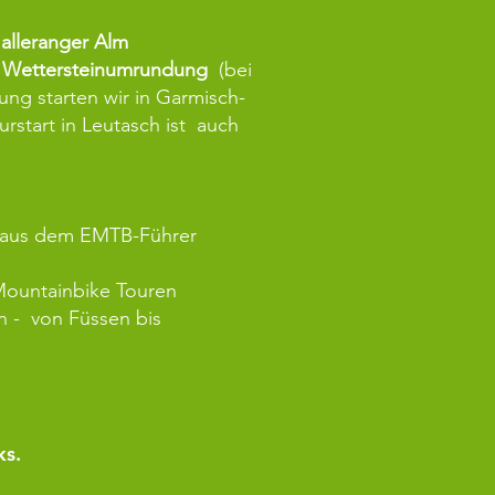
Halleranger Alm
r
Wettersteinumrundung
(bei
ng starten wir in Garmisch-
urstart in Leutasch
ist auch
d aus dem EMTB-Führer
Mountainbike Touren
en -
von Füssen bis
ks.