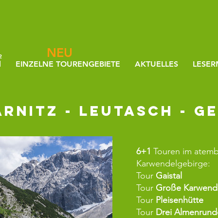
NEU
2
d
EINZELNE TOURENGEBIETE
AKTUELLES
LESER
arnitz - Leutasch - G
6+1
Touren im atemb
Karwendelgebirge:
Tour
Gaistal
Tour
Große
Karwend
Tour
Pleisenhütte
Tour
Drei Almenrund