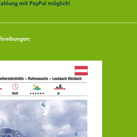
ahlung mit PayPal möglich!
chreibungen: